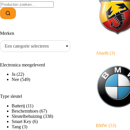
Zoeken
naar:
Merken
Een categorie selecteren
Abarth
(3)
Electronica meegeleverd
Ja
(22)
Nee
(549)
Type sleutel
Batterij
(11)
Beschermhoes
(67)
Sleutelbehuizing
(338)
Smart Key
(6)
BMW
(53)
Tang
(3)