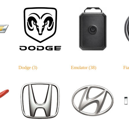
Dodge
(3)
Emulator
(38)
Fi