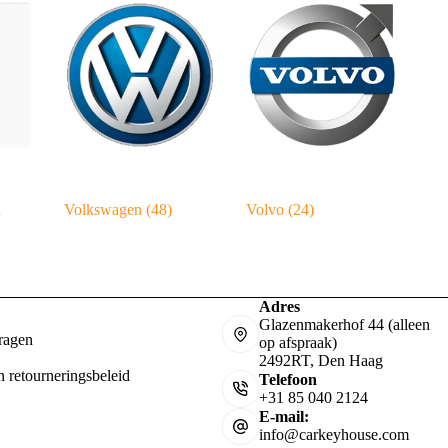
l
Volkswagen
(48)
Volvo
(24)
Adres
Glazenmakerhof 44 (alleen
ragen
op afspraak)
2492RT, Den Haag
n retourneringsbeleid
Telefoon
+31 85 040 2124
E-mail:
info@carkeyhouse.com