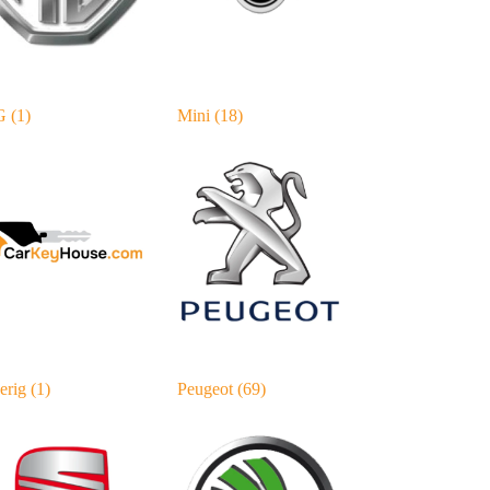
G
(1)
Mini
(18)
erig
(1)
Peugeot
(69)