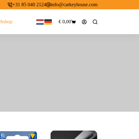
+31 85 040 2124
info@carkeyhouse.com
bshop
€
0,00
Winkelwagen