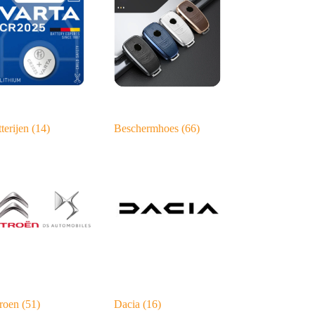
terijen
(14)
Beschermhoes
(66)
troen
(51)
Dacia
(16)